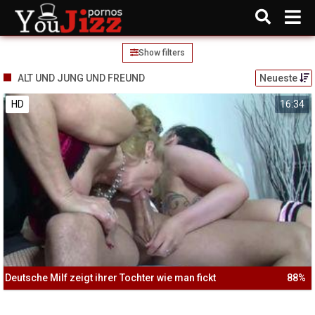
Show filters
ALT UND JUNG UND FREUND
Neueste
HD
16:34
Deutsche Milf zeigt ihrer Tochter wie man fickt
88%