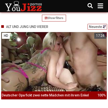
Show filters
ALT UND JUNG UND VIERER
Neueste
HD
17:24
Deutscher Opa fickt zwei nette Mädchen mit ihrem Enkel
100%