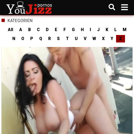
KATEGORIEN
All
A
B
C
D
E
F
G
H
I
J
K
L
M
N
O
P
Q
R
S
T
U
V
W
X
Y
Z